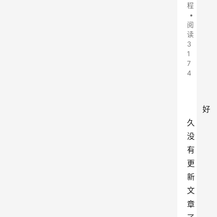
程
•
阅
读
3
1
7
4
好
久
没
有
更
新
文
章