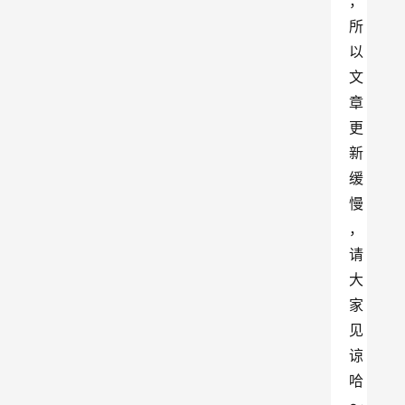
，
所
以
文
章
更
新
缓
慢
，
请
大
家
见
谅
哈