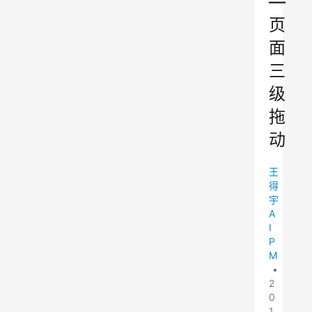
—
页
面
三
级
拖
动
王
得
宇
A
I
P
M
•
2
0
1