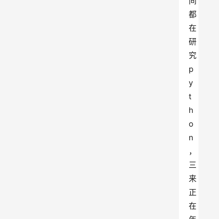
间
都
在
研
究
p
y
t
h
o
n
，
三
来
正
在