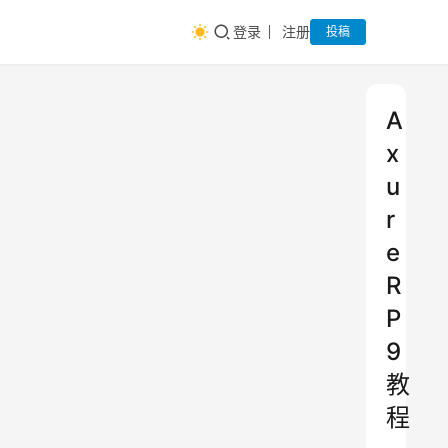
登录
注册
投稿
A
x
u
r
e
R
P
9
教
程