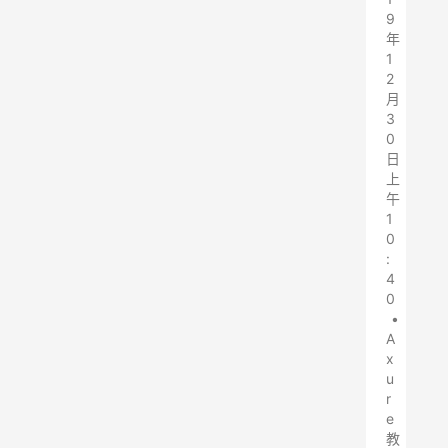
9
年
1
2
月
3
0
日
上
午
1
0
:
4
0
•
A
x
u
r
e
教