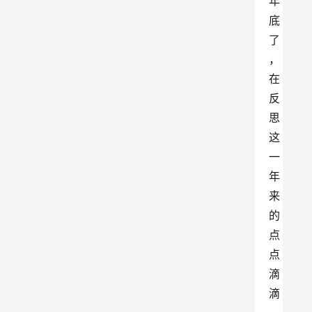
年
底
了
，
在
反
思
这
一
年
来
的
点
点
滴
滴