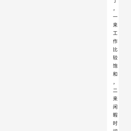
了
，
一
来
工
作
比
较
饱
和
，
二
来
闲
暇
时