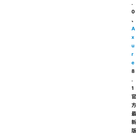
.
0
A
x
u
r
e
8
.
1