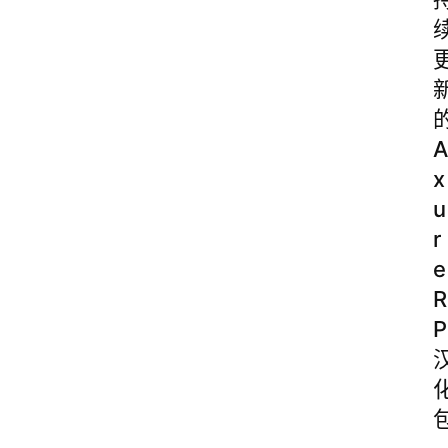
A
x
u
r
e
R
P