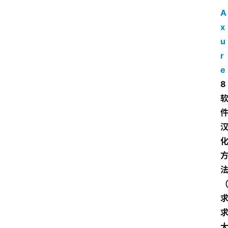
A
x
u
r
e
8