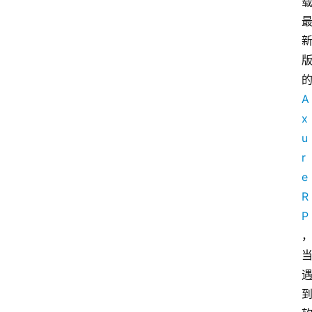
A
x
u
r
e
R
P