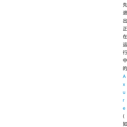
A
x
u
r
e
(