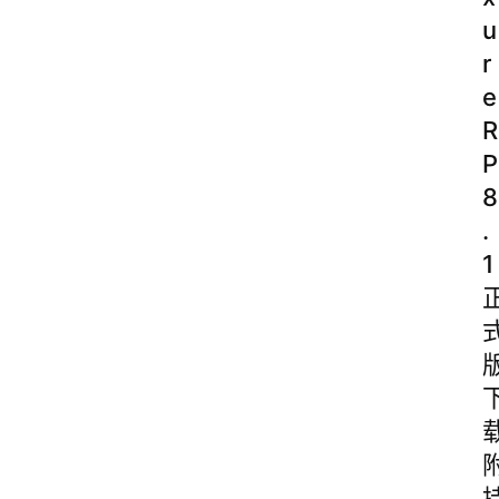
u
r
e
R
P
8
.
1