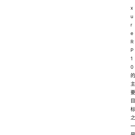
x
u
r
e 
R
P 
1
0