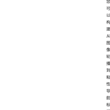
M
问
答
吧
产
品
经
理
登录
注册
A
x
u
r
e
R