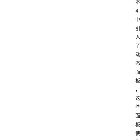
4
首
页
P