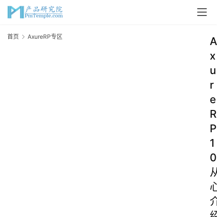
首页
AxureRP专区
A
x
u
r
e
R
P
1
0