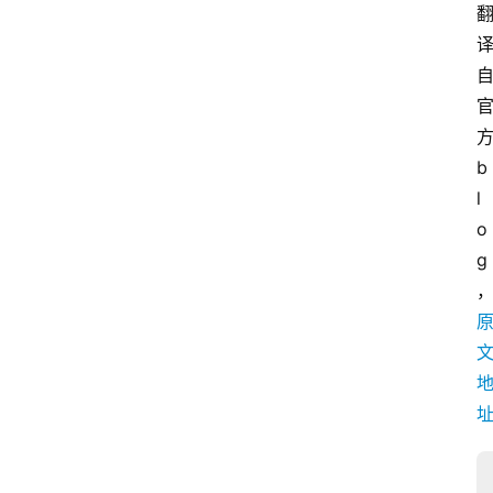
b
l
o
g