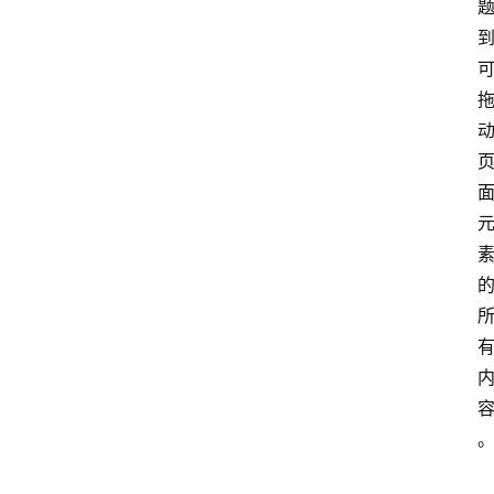
P
专
区
神
兵
利
器