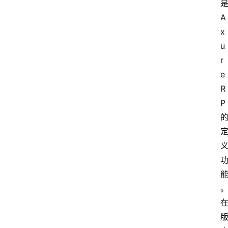
A
x
u
r
e 
R
P