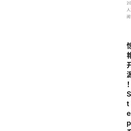
2
人
阅
t
e
p