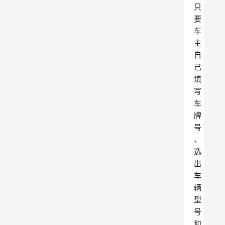
只
要
车
主
自
己
填
写
车
牌
号
、
选
出
车
辆
型
号
和