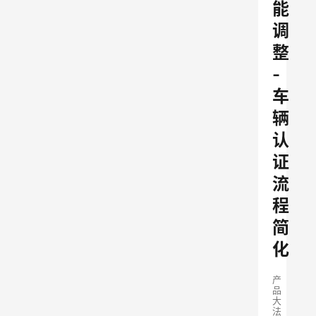
能
调
整
-
车
辆
认
证
流
程
简
化
产
品
大
法