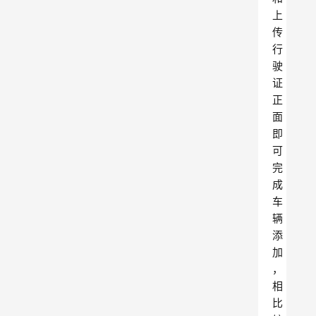
上
传
行
驶
证
正
面
即
可
完
成
车
辆
添
加
，
相
比