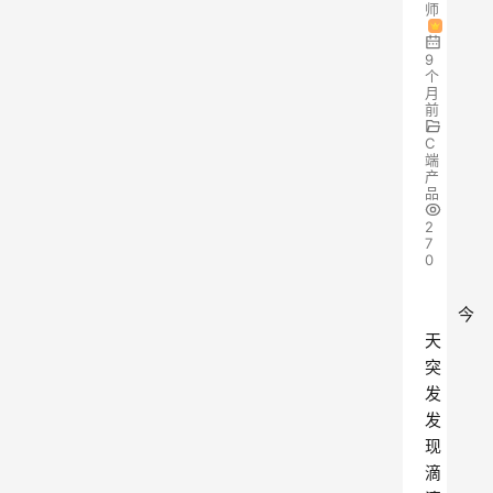
师
9
个
月
前
C
端
产
品
2
7
0
今
天
突
发
发
现
滴