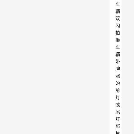
车
辆
双
闪
拍
摄
车
辆
带
牌
照
的
前
灯
或
尾
灯
照
片