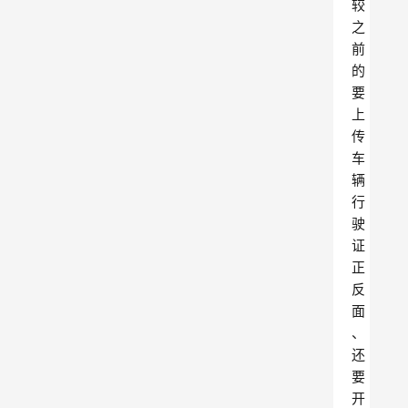
较
之
前
的
要
上
传
车
辆
行
驶
证
正
反
面
、
还
要
开