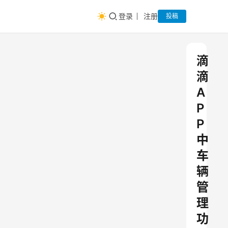
登录
注册
投稿
滴
滴
A
P
P
中
车
辆
管
理
功