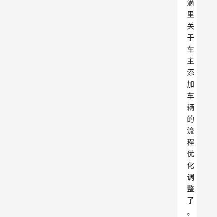
滴
里
关
于
车
主
添
加
车
辆
的
流
程
优
化
调
整
了
。