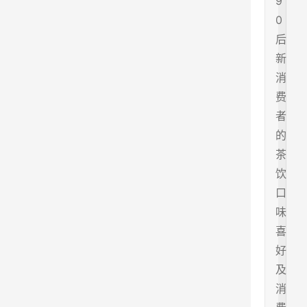
9
0
后
新
消
费
者
的
茶
饮
口
味
喜
好
及
消