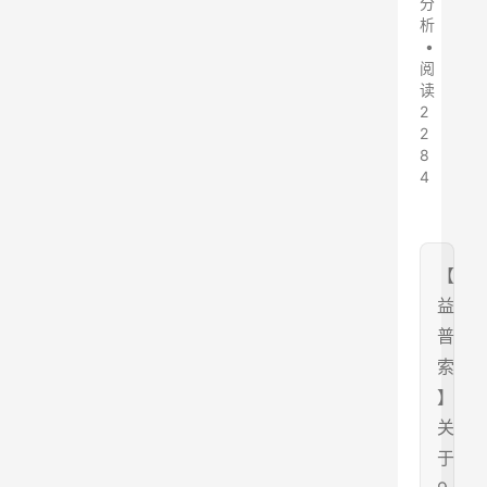
分
析
•
阅
读
2
2
8
4
【
益
普
索
】
关
于