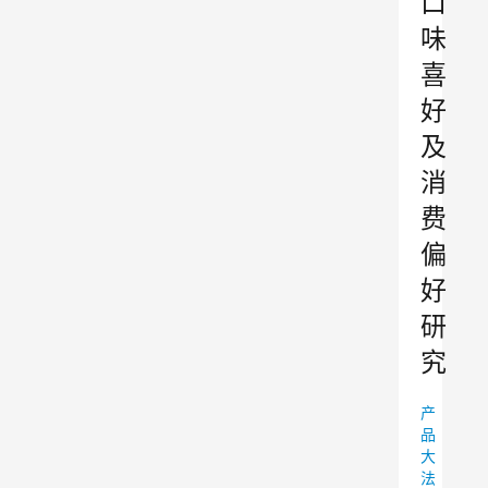
口
味
喜
好
及
消
费
偏
好
研
究
产
品
大
法