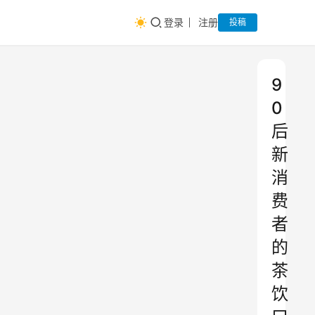
登录
注册
投稿
9
0
后
新
消
费
者
的
茶
饮