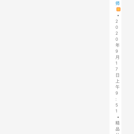
师
•
2
0
2
0
年
9
月
1
7
日
上
午
9
:
5
1
•
精
品