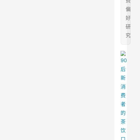
费
偏
好
研
究