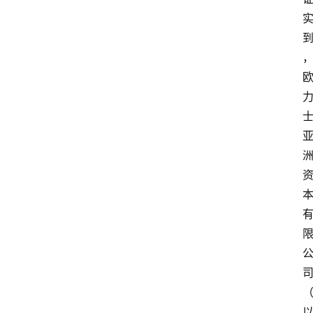
登录
注册
A
x
u
r
e
R
P
专
区
神
兵
利
器