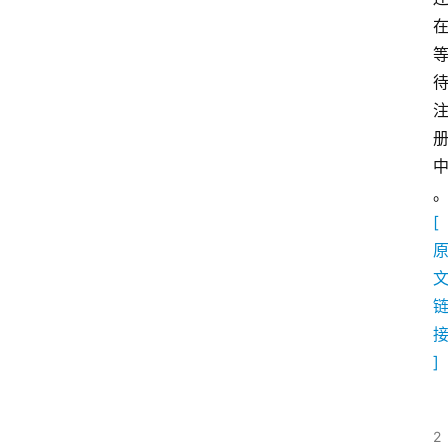
[
]
2