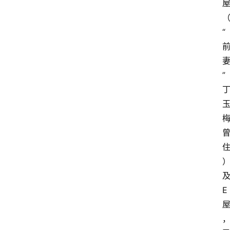
“
”
E