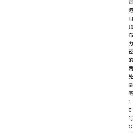
1
0
C