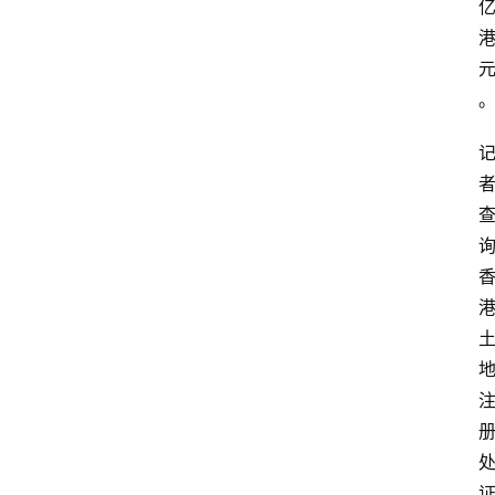
首
页
P
M
问
答
吧
产
品
经
理