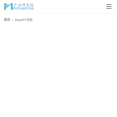
首页
Axure11汉化
A
首
页
P
M
问
答
吧