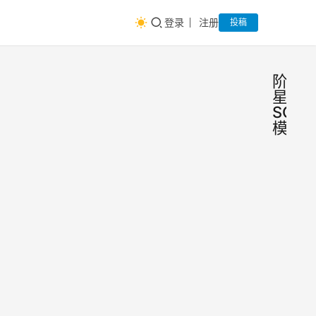
登录
注册
投稿
阶跃
星辰
SOTA
模型
惊艳
人
工
开
智
能
源！
惊艳
Ste
开
源！
系列
Step
多模
产品
2025
系列
态模
大法
年2
多模
师
月20