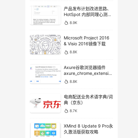
产品发布计划改进思路、
HotSpot 内部同理心测试
方法
8.9K
Microsoft Project 2016
& Visio 2016镜像下载
8.8K
Axure谷歌浏览器插件
axure_chrome_extensio
n下载
8.8K
电商配送业务术语字典/词
典（京东）
8.7K
XMind 8 Update 9 Pro永
久激活版获取攻略