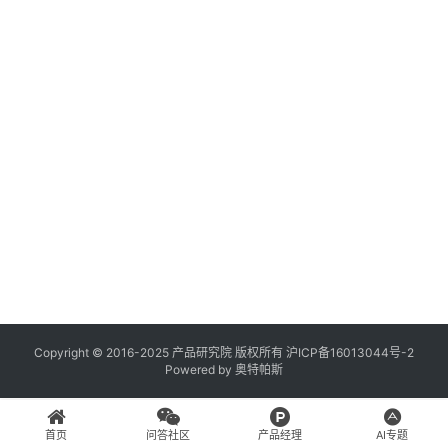
登录
注册
A
x
u
r
e
R
P
专
区
神
兵
Copyright © 2016-2025 产品研究院 版权所有
沪ICP备16013044号-2
Powered by
奥特帕斯
利
器
首页
问答社区
产品经理
AI专题