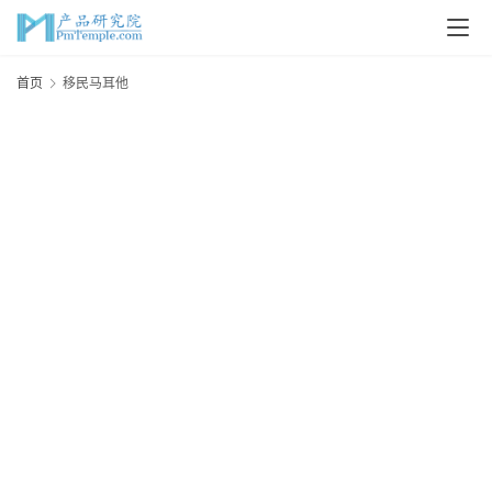
首
首页
移民马耳他
页
P
M
问
答
吧
产
品
经
理