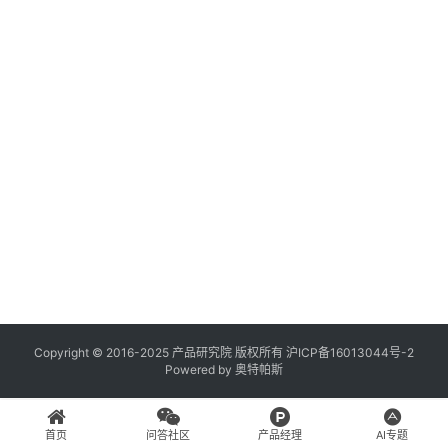
登录
注册
A
x
u
r
e
R
P
专
区
神
兵
Copyright © 2016-2025 产品研究院 版权所有
沪ICP备16013044号-2
Powered by
奥特帕斯
利
器
首页
问答社区
产品经理
AI专题