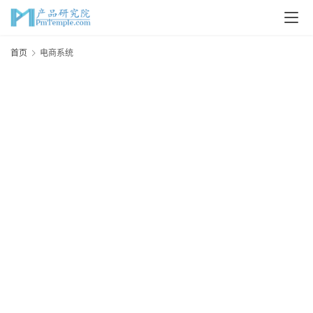
首
首页
电商系统
页
P
M
问
答
吧
产
品
经
理