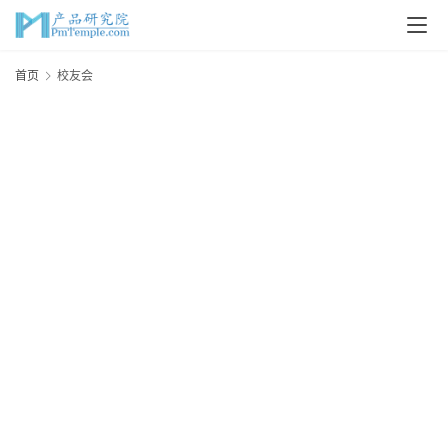
首
首页
校友会
页
P
M
问
答
吧
产
品
经
理