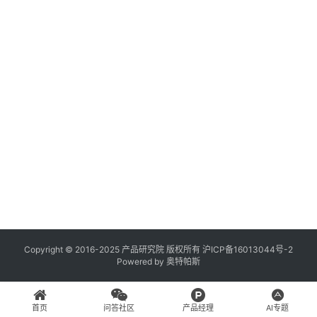
登录
注册
A
x
u
r
e
R
P
专
区
神
兵
Copyright © 2016-2025 产品研究院 版权所有
沪ICP备16013044号-2
Powered by
奥特帕斯
利
器
首页
问答社区
产品经理
AI专题