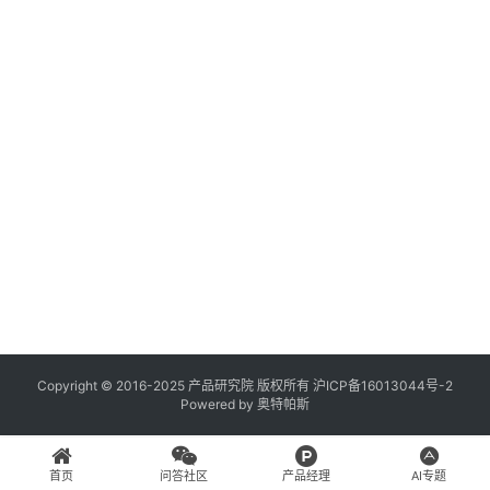
登录
注册
A
x
u
r
e
R
P
专
区
神
兵
Copyright © 2016-2025 产品研究院 版权所有
沪ICP备16013044号-2
Powered by
奥特帕斯
利
器
首页
问答社区
产品经理
AI专题