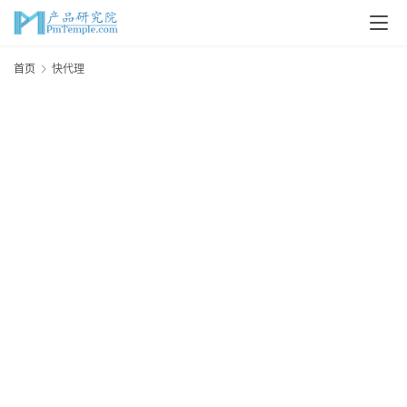
首
首页
快代理
页
P
M
问
答
吧
产
品
经
理