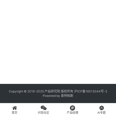
登录
注册
A
x
u
r
e
R
P
专
区
神
兵
Copyright © 2016-2025 产品研究院 版权所有
沪ICP备16013044号-2
Powered by
奥特帕斯
利
器
首页
问答社区
产品经理
AI专题