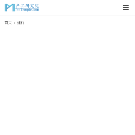
首
首页
建行
页
P
M
问
答
吧
产
品
经
理