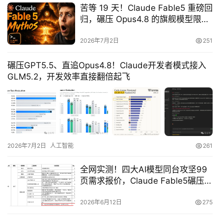
苦等 19 天！Claude Fable5 重磅回
登录
注册
A
归，碾压 Opus4.8 的旗舰模型限时
x
免费冲
2026年7月2日
251
u
r
碾压GPT5.5、直追Opus4.8！Claude开发者模式接入
e
GLM5.2，开发效率直接翻倍起飞
R
P
专
区
2026年7月2日
人工智能
261
神
兵
全网实测！四大AI模型同台攻坚99
利
页需求报价，Claude Fable5碾压全
器
场
2026年6月12日
275