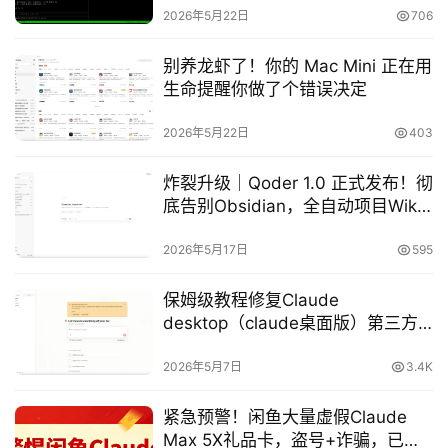
2026年5月22日
706
别养龙虾了！你的 Mac Mini 正在用
生命提醒你做了个错误决定
2026年5月22日
403
炸裂升级｜Qoder 1.0 正式发布！彻
底告别Obsidian，全自动项目Wiki
封神，AI编程进入自主开发时代
2026年5月17日
595
保姆级教程修复Claude
desktop（claude桌面版）第三方
开发者模式无法使用国内模型的问
题，另附Claude desktop（claude
2026年5月7日
3.4K
桌面版）第三方开发者模式开启
“Bypass permissions”疯狗模式教
紧急预警！闲鱼大量虚假Claude
程
Max 5X礼品卡，盗号+诈骗，已有