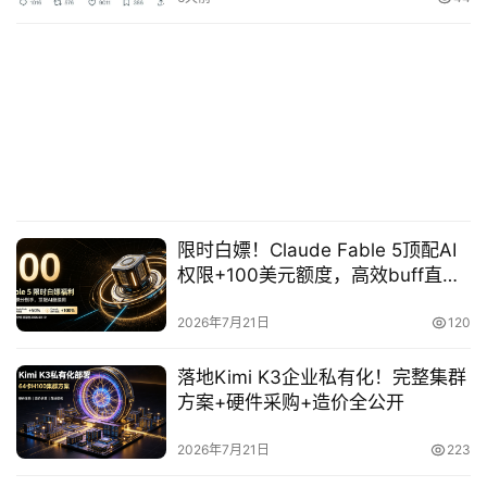
首
页
P
M
问
限时白嫖！Claude Fable 5顶配AI
答
权限+100美元额度，高效buff直接
吧
拉满
2026年7月21日
120
产
落地Kimi K3企业私有化！完整集群
品
方案+硬件采购+造价全公开
经
理
2026年7月21日
223