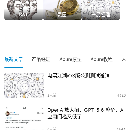
BAT
贵圈
产品经理
最新文章
产品经理
Axure原型
Axure教程
人
电票江湖iOS版公测测试邀请
2天前
26
OpenAI放大招：GPT-5.6 降价，AI
应用门槛又低了
6天前
44