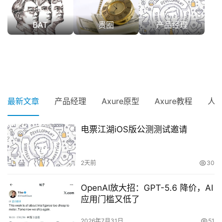
BAT
贵圈
产品经理
最新文章
产品经理
Axure原型
Axure教程
人
电票江湖iOS版公测测试邀请
2天前
30
OpenAI放大招：GPT-5.6 降价，AI
应用门槛又低了
2026年7月31日
51