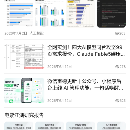
登录
注册
A
x
u
2026年7月2日
人工智能
263
r
全网实测！四大AI模型同台攻坚99
e
页需求报价，Claude Fable5碾压全
R
场
P
2026年6月12日
278
专
区
微信重磅更新｜公众号、小程序后
台上线 AI 管理功能，一句话唤醒你
的小程序流量新入口
神
2026年6月12日
625
兵
利
电票江湖研究报告
器