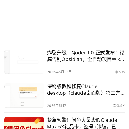
炸裂升级｜Qoder 1.0 正式发布！彻
底告别Obsidian，全自动项目Wiki
封神，AI编程进入自主开发时代
2026年5月17日
598
保姆级教程修复Claude
desktop（claude桌面版）第三方
开发者模式无法使用国内模型的问
题，另附Claude desktop（claude
2026年5月7日
3.4K
桌面版）第三方开发者模式开启
“Bypass permissions”疯狗模式教
紧急预警！闲鱼大量虚假Claude
程
Max 5X礼品卡，盗号+诈骗，已有
多人中招！