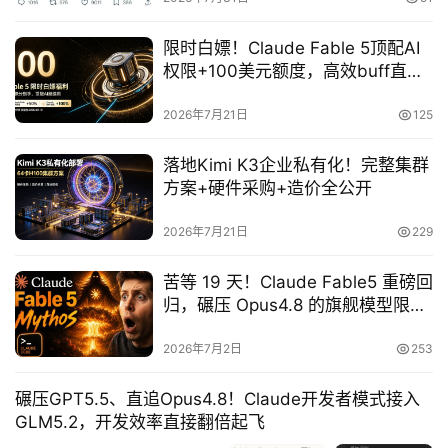
限时白嫖！Claude Fable 5顶配AI
权限+100美元额度，高效buff直接
首
拉满
页
2026年7月21日
125
落地Kimi K3企业私有化！完整集群
方案+硬件采购+造价全公开
P
M
2026年7月21日
229
问
答
苦等 19 天！Claude Fable5 重磅回
吧
归，碾压 Opus4.8 的旗舰模型限时
免费冲
2026年7月2日
253
产
品
碾压GPT5.5、直追Opus4.8！Claude开发者模式接入
经
GLM5.2，开发效率直接翻倍起飞
理