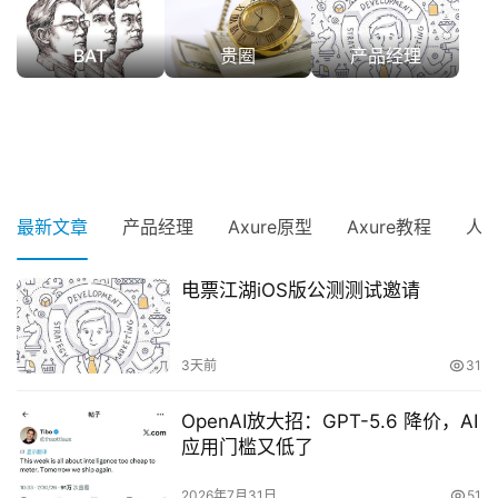
BAT
贵圈
产品经理
最新文章
产品经理
Axure原型
Axure教程
人
电票江湖iOS版公测测试邀请
3天前
31
OpenAI放大招：GPT-5.6 降价，AI
应用门槛又低了
2026年7月31日
51