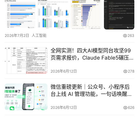
登录
注册
A
x
u
r
2026年7月2日
人工智能
263
e
R
全网实测！四大AI模型同台攻坚99
P
页需求报价，Claude Fable5碾压全
专
场
区
2026年6月12日
278
微信重磅更新｜公众号、小程序后
台上线 AI 管理功能，一句话唤醒你
神
的小程序流量新入口
兵
2026年6月12日
626
利
器