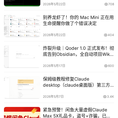
2026年5月22日
708
别养龙虾了！你的 Mac Mini 正在用
生命提醒你做了个错误决定
2026年5月22日
404
炸裂升级｜Qoder 1.0 正式发布！彻
底告别Obsidian，全自动项目Wiki
封神，AI编程进入自主开发时代
2026年5月17日
600
保姆级教程修复Claude
desktop（claude桌面版）第三方
开发者模式无法使用国内模型的问
题，另附Claude desktop（claude
2026年5月7日
3.4K
桌面版）第三方开发者模式开启
“Bypass permissions”疯狗模式教
紧急预警！闲鱼大量虚假Claude
程
Max 5X礼品卡，盗号+诈骗，已有