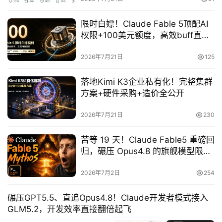
限时白嫖！Claude Fable 5顶配AI
首
权限+100美元额度，高效buff直接
页
拉满
2026年7月21日
125
P
落地Kimi K3企业私有化！完整集群
M
方案+硬件采购+造价全公开
问
答
2026年7月21日
230
吧
苦等 19 天！Claude Fable5 重磅回
归，碾压 Opus4.8 的旗舰模型限时
免费冲
产
2026年7月2日
254
品
经
碾压GPT5.5、直追Opus4.8！Claude开发者模式接入
理
GLM5.2，开发效率直接翻倍起飞