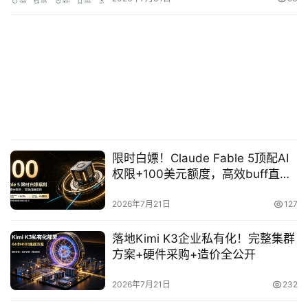
首
页
P
M
问
限时白嫖！Claude Fable 5顶配AI
答
权限+100美元额度，高效buff直接
吧
拉满
2026年7月21日
127
产
落地Kimi K3企业私有化！完整集群
品
方案+硬件采购+造价全公开
经
理
2026年7月21日
232