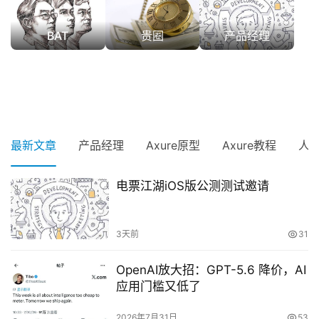
BAT
贵圈
产品经理
最新文章
产品经理
Axure原型
Axure教程
人
电票江湖iOS版公测测试邀请
3天前
31
OpenAI放大招：GPT-5.6 降价，AI
应用门槛又低了
2026年7月31日
53