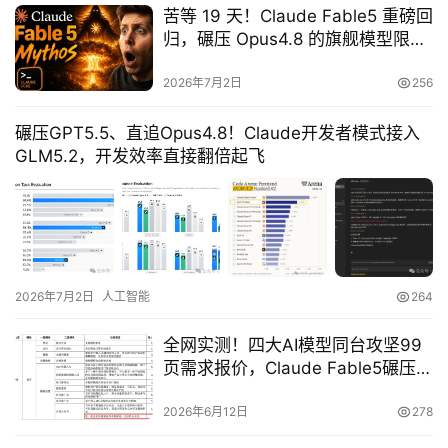
苦等 19 天！Claude Fable5 重磅回
登录
注册
A
归，碾压 Opus4.8 的旗舰模型限时
x
免费冲
2026年7月2日
256
u
r
碾压GPT5.5、直追Opus4.8！Claude开发者模式接入
e
GLM5.2，开发效率直接翻倍起飞
R
P
专
区
2026年7月2日
人工智能
264
神
兵
全网实测！四大AI模型同台攻坚99
利
页需求报价，Claude Fable5碾压全
器
场
2026年6月12日
278