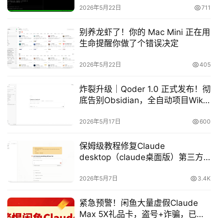
2026年5月22日
711
别养龙虾了！你的 Mac Mini 正在用
生命提醒你做了个错误决定
2026年5月22日
405
炸裂升级｜Qoder 1.0 正式发布！彻
底告别Obsidian，全自动项目Wiki
封神，AI编程进入自主开发时代
2026年5月17日
600
保姆级教程修复Claude
desktop（claude桌面版）第三方
开发者模式无法使用国内模型的问
题，另附Claude desktop（claude
2026年5月7日
3.4K
桌面版）第三方开发者模式开启
“Bypass permissions”疯狗模式教
紧急预警！闲鱼大量虚假Claude
程
Max 5X礼品卡，盗号+诈骗，已有